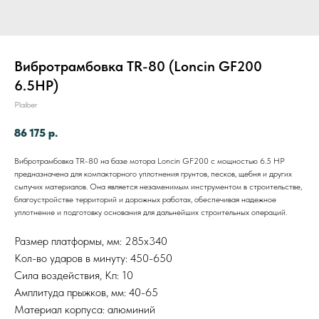
Вибротрамбовка TR-80 (Loncin GF200
6.5HP)
Plaiber
86 175
р.
Вибротрамбовка TR-80 на базе мотора Loncin GF200 с мощностью 6.5 HP
предназначена для компакторного уплотнения грунтов, песков, щебня и других
сыпучих материалов. Она является незаменимым инструментом в строительстве,
благоустройстве территорий и дорожных работах, обеспечивая надежное
уплотнение и подготовку основания для дальнейших строительных операций.
Размер платформы, мм: 285х340
Кол-во ударов в минуту: 450-650
Сила воздействия, Кп: 10
Амплитуда прыжков, мм: 40-65
Материал корпуса: алюминий