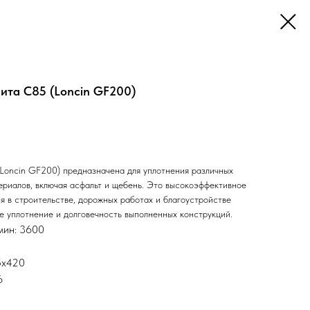
ита С85 (Loncin GF200)
Loncin GF200) предназначена для уплотнения различных
ериалов, включая асфальт и щебень. Это высокоэффективное
я в строительстве, дорожных работах и благоустройстве
е уплотнение и долговечность выполненных конструкций.
мин: 3600
5х420
6